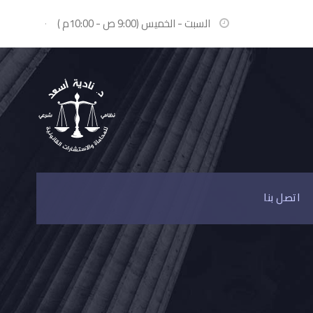
السبت - الخميس (9:00 ص - 10:00م )
·
اتصل بنا