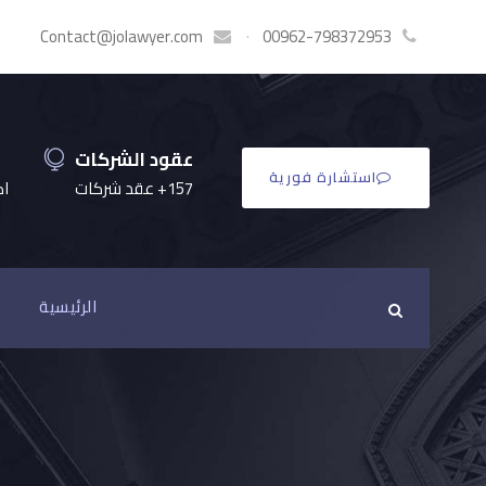
Contact@jolawyer.com
·
00962-798372953
عقود الشركات
استشارة فورية
157+ عقد شركات
اكثر
الرئيسية