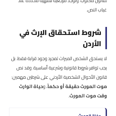
لقانون مكتوب. وتوجد مرجعية فقهية محددة عند
غياب النص.
شروط استحقاق الإرث في
الأردن
لا يستحق الشخص الميراث لمجرد وجود قرابة فقط. بل
يجب توافر شروط قانونية وشرعية أساسية. وقد نص
قانون الأحوال الشخصية الأردني على شرطين مهمين:
موت المورث حقيقة أو حكماً
، و
حياة الوارث
وقت موت المورث
.
وفاة المورث