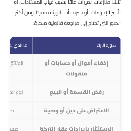
تنشأ منازعات الميراث غالبًا بسبب غياب المستندات، أو
تأخير الإجراءات، أو تصرف أحد الورثة منفردًا. ومن أكثر
الصور التي تحتاج إلى مراجعة قانونية مبكرة:
صورة النزاع
ما الذي يجب الت
إخفاء أموال أو حسابات أو
الوثائق وال
منقولات
رفض القسمة أو البيع
نوع المال، 
الاعتراض على دين أو وصية
صحة الم
الاستئثار بإيرادات عقار التركة
صفة واضع 