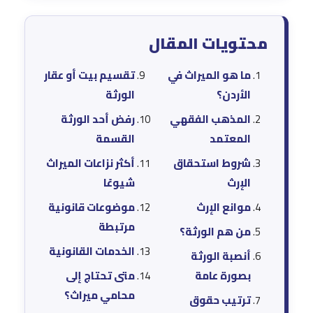
محتويات المقال
ما هو الميراث في
تقسيم بيت أو عقار
الأردن؟
الورثة
المذهب الفقهي
رفض أحد الورثة
المعتمد
القسمة
شروط استحقاق
أكثر نزاعات الميراث
الإرث
شيوعًا
موانع الإرث
موضوعات قانونية
مرتبطة
من هم الورثة؟
الخدمات القانونية
أنصبة الورثة
بصورة عامة
متى تحتاج إلى
محامي ميراث؟
ترتيب حقوق