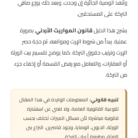
وتُنفذ الوصية الجائزة إن وجدت. وبعد ذلك يوزع صافي
التركة على المستحقين.
يشرح هذا الدليل
قانون المواريث الأردني
بصورة
عملية. يبدأ من شروط الإرث وموانعه، ثم حجة حصر
الإرث وترتيب حقوق التركة. كما يوضح تقسيم بيت الورثة
أو العقارات، والتعامل مع رفض القسمة أو إخفاء جزء
من التركة.
تنبيه قانوني:
المعلومات الواردة في هذا المقال
للتوعية القانونية العامة، ولا تغني عن استشارة
قانونية مباشرة؛ لأن مسائل الميراث تختلف بحسب
الورثة، الديون، الوصايا، وجود قاصرين، النزاع بين
الورثة، وطبيعة أعيان التركة.