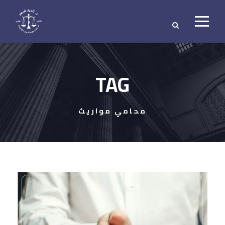
TAG
محامي مواريث