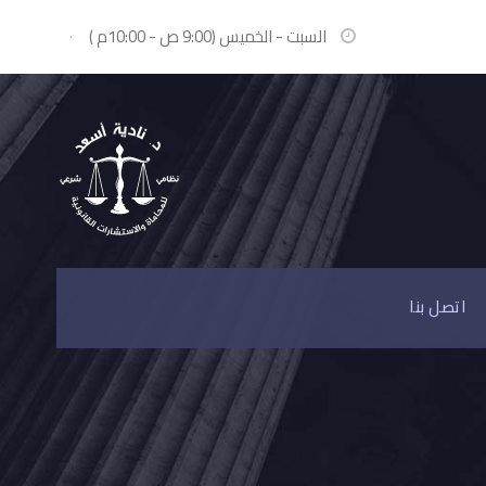
السبت - الخميس (9:00 ص - 10:00م )
·
اتصل بنا