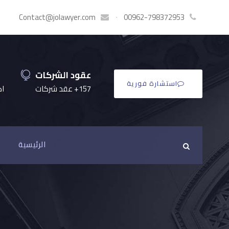
Contact@jolawyer.com
·
00962-798372953
عقود الشركات
استشارة فورية
157+ عقد شركات
اكثر
الرئيسية