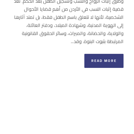
وطرق إثبات الزواج والنسب وتسجيل الطفل بعد الحكم. تُعد
قضية إثبات النسب في الأردن من أهم قضايا الأحوال
الشخصية، لأنها لا تتعلق باسم الطفل فقط، بل تمتد آثارها
إلى الهوية المدنية، وشهادة الميلاد، ودفتر العائلة،
والولاية، والحضانة، والميراث، وسائر الحقوق القانونية
المرتبطة بثبوت البنوة. وقد...
READ MORE