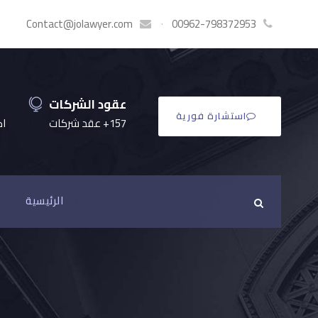
Contact@jolawyer.com
·
00962-798372953
عقود الشركات
استشارة فورية
157+ عقد شركات
اكثر
الرئيسية