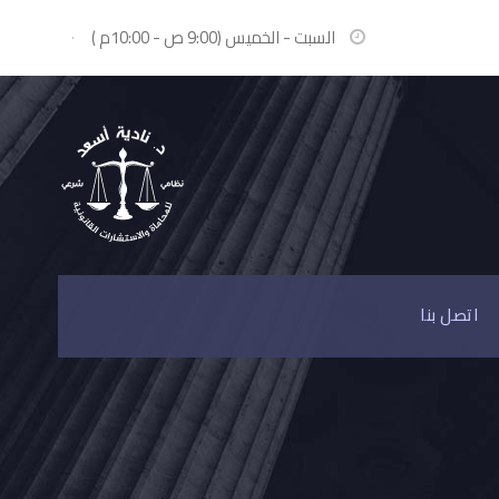
السبت - الخميس (9:00 ص - 10:00م )
·
اتصل بنا