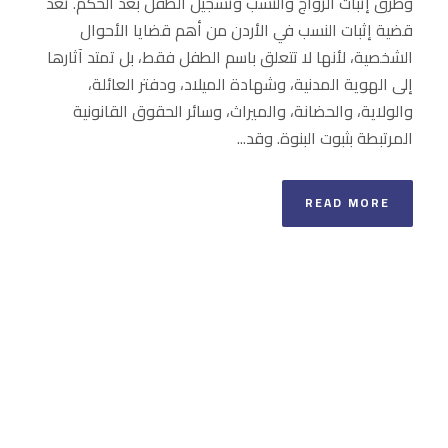
وطرق إثبات الزواج والنسب وتسجيل الطفل بعد الحكم. تُعد
قضية إثبات النسب في الأردن من أهم قضايا الأحوال
الشخصية، لأنها لا تتعلق باسم الطفل فقط، بل تمتد آثارها
إلى الهوية المدنية، وشهادة الميلاد، ودفتر العائلة،
والولاية، والحضانة، والميراث، وسائر الحقوق القانونية
المرتبطة بثبوت البنوة. وقد...
READ MORE