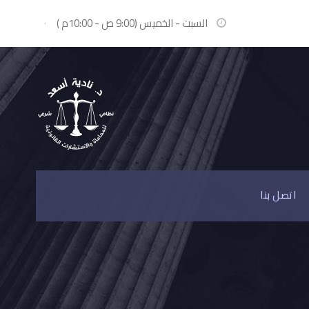
السبت - الخميس (9:00 ص - 10:00م )
·
اتصل بنا