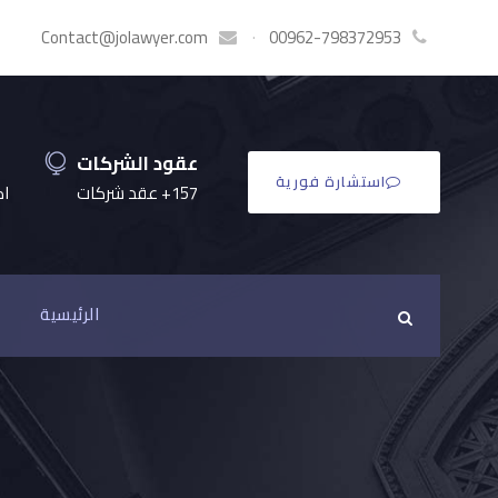
Contact@jolawyer.com
·
00962-798372953
عقود الشركات
استشارة فورية
157+ عقد شركات
اكثر
الرئيسية