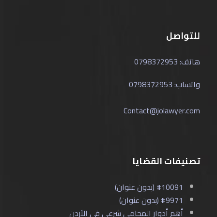
للتواصل
هاتف: 0798372953
واتساب: 0798372953
Contact@jolawyer.com
تصنيفات القضايا
#10091 (بدون عنوان)
#9971 (بدون عنوان)
أهم أدوار المحامي شرعي في الأردن