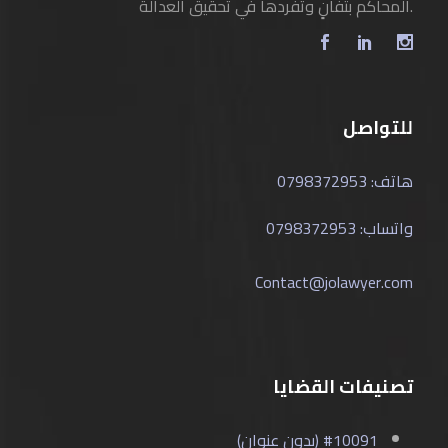
المحاكم بتفانٍ وتفردها في تحقيق العدالة.
للتواصل
هاتف: 0798372953
واتساب: 0798372953
Contact@jolawyer.com
تصنيفات القضايا
#10091 (بدون عنوان)