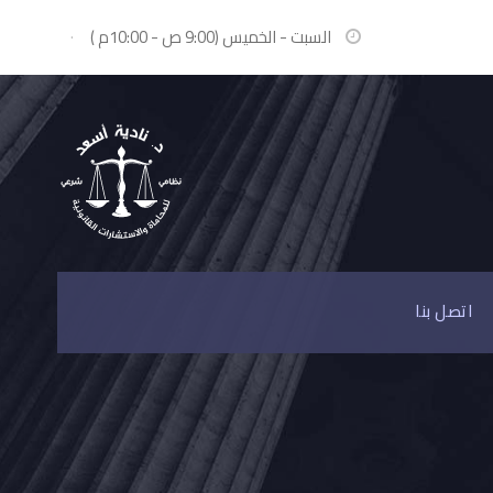
السبت - الخميس (9:00 ص - 10:00م )
·
اتصل بنا