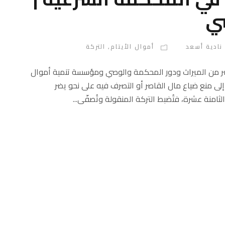
ي
نادية أسعد
أموال الأيتام
,
التركة
صر من الميراث ودور المحكمة والوصي ومؤسسة تنمية أموال
إلى منع ضياع مال القاصر أو التصرف فيه على نحو يضر
لثامنة عشرة، فتُضبط التركة المنقولة وتُصفّى...