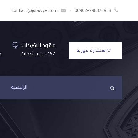
Contact@jolawyer.com
·
00962-798372953
عقود الشركات
استشارة فورية
157+ عقد شركات
اكثر
الرئيسية