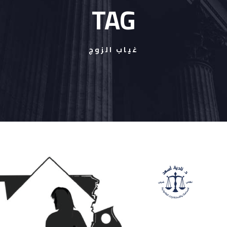
TAG
غياب الزوج