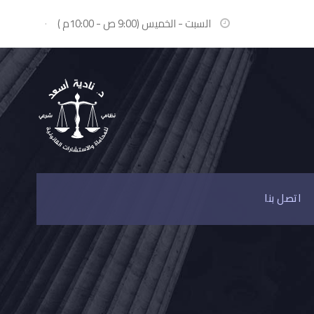
السبت - الخميس (9:00 ص - 10:00م )
·
اتصل بنا