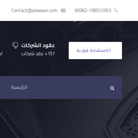
Contact@jolawyer.com
·
00962-798372953
عقود الشركات
استشارة فورية
157+ عقد شركات
اكثر
الرئيسية