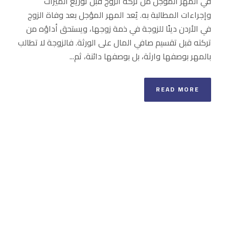
في المهر المؤجل من تركة الزوج قبل توزيع الميراث
وإجراءات المطالبة به. يُعد المهر المؤجل بعد وفاة الزوج
في الأردن دينًا للزوجة في ذمة زوجها، ويستحق أداؤه من
تركته قبل تقسيم صافي المال على الورثة. فالزوجة لا تطالب
بالمهر بوصفها وارثة، بل بوصفها دائنة، ثم...
READ MORE