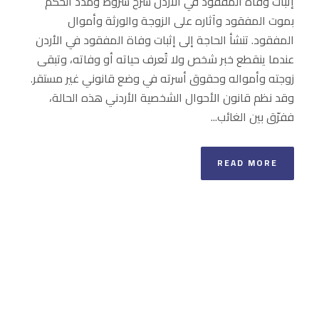
إثبات وفاة المفقود في الأردن شرح شروط ومدد الحكم
بموت المفقود وآثاره على الزوجة والورثة وأموال
المفقود. تنشأ الحاجة إلى إثبات وفاة المفقود في الأردن
عندما ينقطع خبر شخص ولا تُعرف حياته أو وفاته، وتبقى
زوجته وأمواله وحقوق أسرته في وضع قانوني غير مستقر.
وقد نظم قانون الأحوال الشخصية الأردني هذه الحالة،
ففرّق بين الغائب...
READ MORE