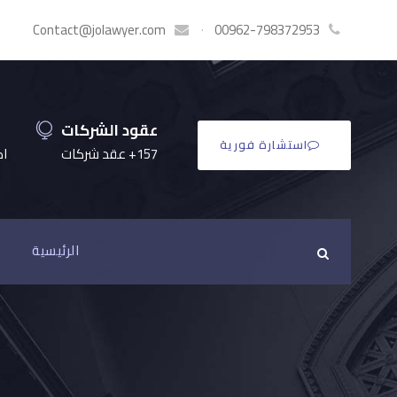
Contact@jolawyer.com
·
00962-798372953
عقود الشركات
استشارة فورية
157+ عقد شركات
اكثر
الرئيسية