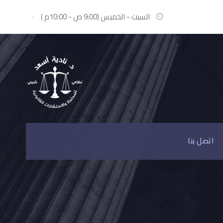
السبت - الخميس (9:00 ص - 10:00م )
·
اتصل بنا