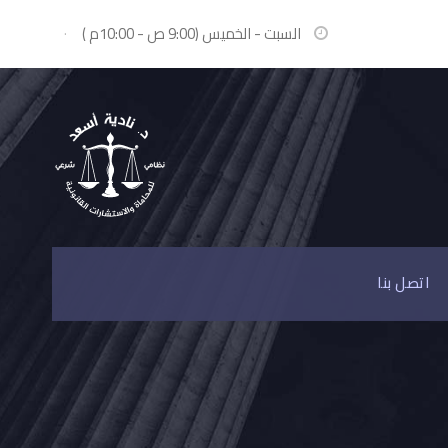
السبت - الخميس (9:00 ص - 10:00م )
·
اتصل بنا