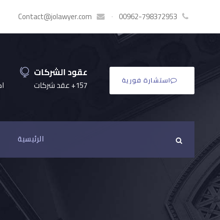
Contact@jolawyer.com
·
00962-798372953
عقود الشركات
استشارة فورية
157+ عقد شركات
اكثر
الرئيسية