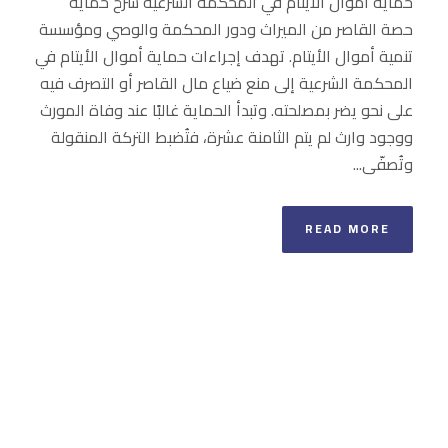
حماية أموال الأيتام في المحكمة الشرعية شرح حماية
حصة القاصر من الميراث ودور المحكمة والوصي ومؤسسة
تنمية أموال الأيتام. تهدف إجراءات حماية أموال الأيتام في
المحكمة الشرعية إلى منع ضياع مال القاصر أو التصرف فيه
على نحو يضر بمصلحته. وتبدأ الحماية غالبًا عند وفاة المورث
ووجود وارث لم يتم الثامنة عشرة، فتُضبط التركة المنقولة
وتُصفّى...
READ MORE