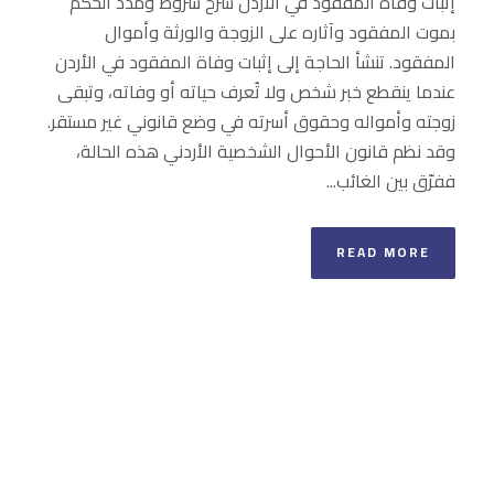
إثبات وفاة المفقود في الأردن شرح شروط ومدد الحكم
بموت المفقود وآثاره على الزوجة والورثة وأموال
المفقود. تنشأ الحاجة إلى إثبات وفاة المفقود في الأردن
عندما ينقطع خبر شخص ولا تُعرف حياته أو وفاته، وتبقى
زوجته وأمواله وحقوق أسرته في وضع قانوني غير مستقر.
وقد نظم قانون الأحوال الشخصية الأردني هذه الحالة،
ففرّق بين الغائب...
READ MORE