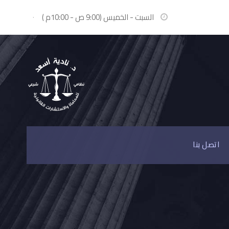
السبت - الخميس (9:00 ص - 10:00م )
·
اتصل بنا