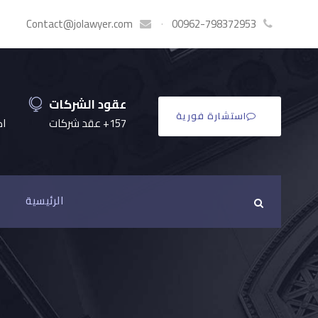
Contact@jolawyer.com
·
00962-798372953
عقود الشركات
استشارة فورية
157+ عقد شركات
اكثر
الرئيسية