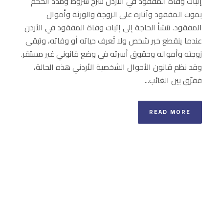
إثبات وفاة المفقود في الأردن شرح شروط ومدد الحكم
بموت المفقود وآثاره على الزوجة والورثة وأموال
المفقود. تنشأ الحاجة إلى إثبات وفاة المفقود في الأردن
عندما ينقطع خبر شخص ولا تُعرف حياته أو وفاته، وتبقى
زوجته وأمواله وحقوق أسرته في وضع قانوني غير مستقر.
وقد نظم قانون الأحوال الشخصية الأردني هذه الحالة،
ففرّق بين الغائب...
READ MORE