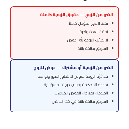
الضرر من الزوج — حقوق الزوجة كاملة
بقية المهر المؤجل كاملاً
نفقة العدة واجبة
لا يُطالَب الزوجة بأي عوض
التفريق بطلقة بائنة
الضرر من الزوجة أو مشترك — عوض للزوج
قد تُلزَم الزوجة بعوض لا يتجاوز المهر وتوابعه
تُحدده المحكمة بحسب درجة المسؤولية
الحكمان يقترحان العوض المناسب
التفريق بطلقة بائنة في كلتا الحالتين
تحتاج محامياً متخصصاً في دعاوى الشقاق
والنزاع؟