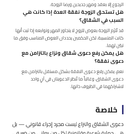
الرجوع إلا بعقد ومهر جديدين ورضا الزوجة.
هل تستحق الزوجة نفقة العدة إذا كانت هي
السبب في الشقاق؟
قد تُلزَم الزوجة بعوض للزوج لا يتجاوز المهر وتوابعه إذا ثبت أنها
كانت المتسببة، لكن الحكمين يحددان العوض المناسب وفق ما
تبيّن لهما.
هل يمكن رفع دعوى شقاق ونزاع بالتزامن مع
دعوى نفقة؟
نعم، يمكن رفع دعوى النفقة بشكل مستقل بالتزامن مع
دعوى الشقاق، وغالباً ما تُنظر الدعويتان في آنٍ واحد
لاشتراكهما في الظروف ذاتها.
خلاصة
دعوى الشقاق والنزاع ليست مجرد إجراء قانوني — بل
هي حماية شرعية وقانونية لكل من يعاني من ضرر في