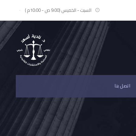
السبت - الخميس (9:00 ص - 10:00م )
·
اتصل بنا