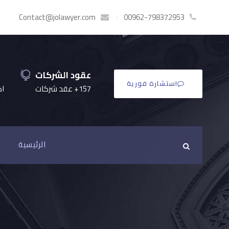
Contact@jolawyer.com
·
00962-798372953
عقود الشركات
استشارة فورية
157+ عقد شركات
اكثر
الرئيسية