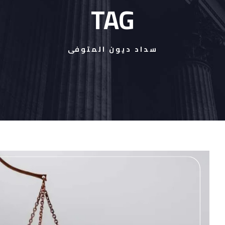
TAG
سداد ديون المتوفى