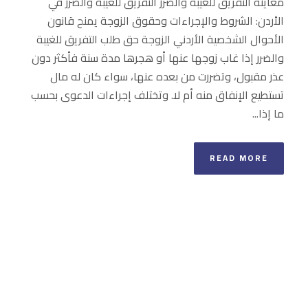
معاينة التفريق للغيبة والضرر التفريق للغيبة والضرر في
الأردن: الشروط والإجراءات وحقوق الزوجة يمنح قانون
الأحوال الشخصية الأردني الزوجة حق طلب التفريق للغيبة
والضرر إذا غاب زوجها عنها أو هجرها مدة سنة فأكثر دون
عذر مقبول، وتضررت من بعده عنها، سواء كان له مال
تستطيع الإنفاق منه أم لا. وتختلف إجراءات الدعوى بحسب
ما إذا...
READ MORE