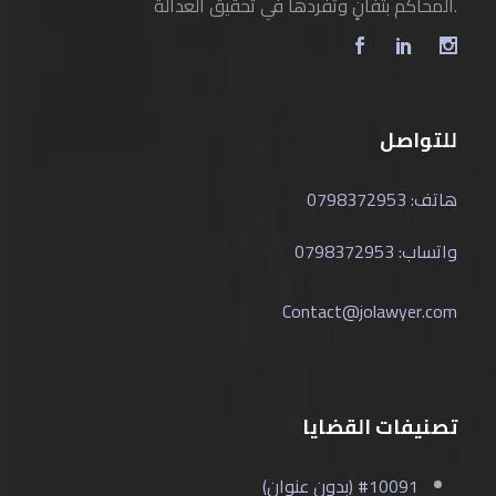
المحاكم بتفانٍ وتفردها في تحقيق العدالة.
للتواصل
هاتف: 0798372953
واتساب: 0798372953
Contact@jolawyer.com
تصنيفات القضايا
#10091 (بدون عنوان)