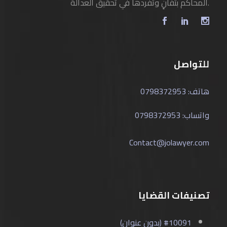
المحاكم بتفانٍ وتفردها في تحقيق العدالة.
للتواصل
هاتف: 0798372953
واتساب: 0798372953
Contact@jolawyer.com
تصنيفات القضايا
#10091 (بدون عنوان)