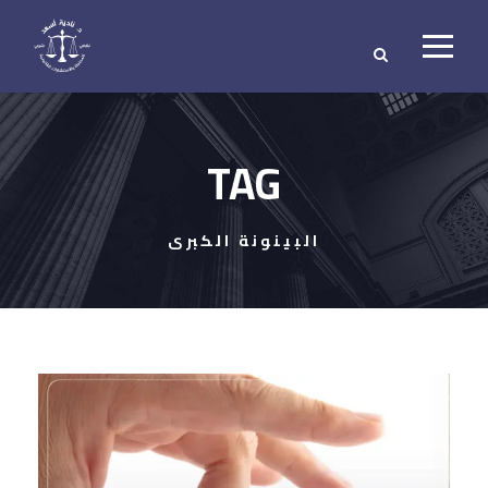
TAG
البينونة الكبرى