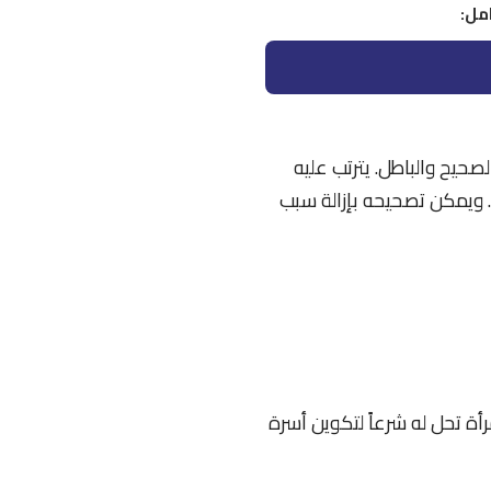
امل:
صحيح والباطل. يترتب عليه
. ويمكن تصحيحه بإزالة سبب
في المادة (5) بأنه: “عقد بين رجل وامرأة تحل له شرعاً لتكوين أسرة