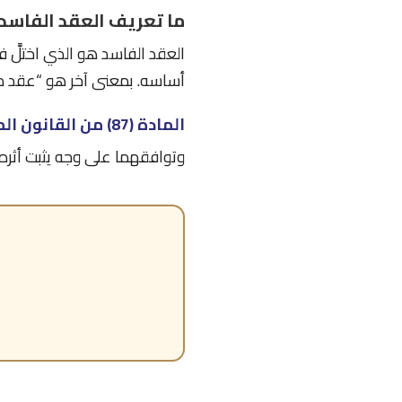
ما تعريف العقد الفاسد
العقد الفاسد هو الذي اختلَّ 
أساسه. بمعنى آخر هو “عقد مشر
المادة (87) من القانون المدني الأردني رقم 43 لعام 1976:
وتوافقهما على وجه يثبت أثره ف
ا