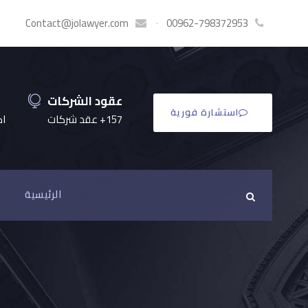
Contact@jolawyer.com
·
00962-798372953
عقود الشركات
استشارة فورية
157+ عقد شركات
اكثر
الرئيسية