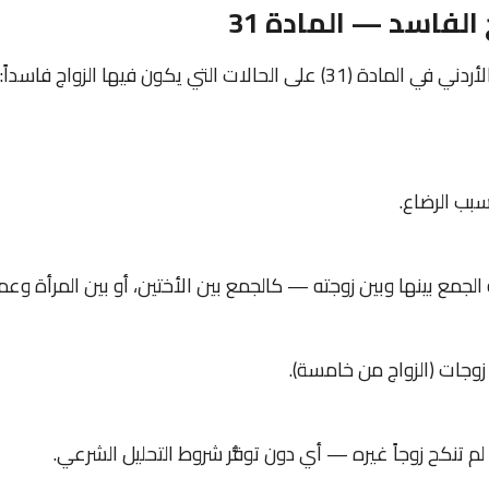
الفاسد — المادة 31
حالات التي يكون فيها الزواج فاسداً:
بسبب الرضاع.
عليه الجمع بينها وبين زوجته — كالجمع بين الأختين، أو بين المرأة وعمت
ع زوجات (الزواج من خامسة).
ما لم تنكح زوجاً غيره — أي دون توفُّر شروط التحليل الشرعي.