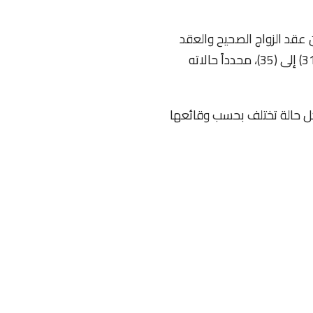
ن عقد الزواج الصحيح والعقد
الباطل. وقد نظّم قانون الأحوال الشخصية الأردني رقم 15 لسنة 2019 أحكامه بدقة في المواد (31) إلى (35)، محدداً حالاته
 كل حالة تختلف بحسب وقائعها