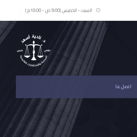
السبت - الخميس (9:00 ص - 10:00م )
·
اتصل بنا